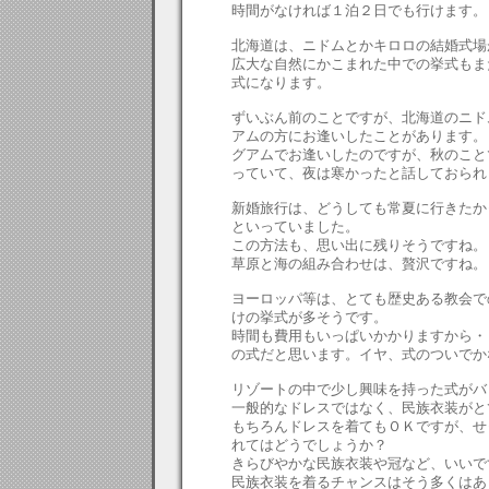
時間がなければ１泊２日でも行けます。
北海道は、ニドムとかキロロの結婚式場
広大な自然にかこまれた中での挙式もま
式になります。
ずいぶん前のことですが、北海道のニド
アムの方にお逢いしたことがあります。
グアムでお逢いしたのですが、秋のこと
っていて、夜は寒かったと話しておられ
新婚旅行は、どうしても常夏に行きたか
といっていました。
この方法も、思い出に残りそうですね。
草原と海の組み合わせは、贅沢ですね。
ヨーロッパ等は、とても歴史ある教会で
けの挙式が多そうです。
時間も費用もいっぱいかかりますから・
の式だと思います。イヤ、式のついでかな
リゾートの中で少し興味を持った式がバ
一般的なドレスではなく、民族衣装がと
もちろんドレスを着てもＯＫですが、せ
れてはどうでしょうか？
きらびやかな民族衣装や冠など、いいで
民族衣装を着るチャンスはそう多くはあ