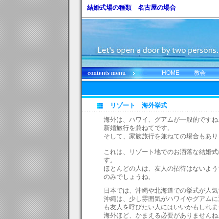
結婚式場の種類 名古屋の場合
HOME
教会
リゾート 海外挙式
海外は、ハワイ、グアムが一般的ですね
新婚旅行を兼ねてです。
そして、家族旅行を兼ねての場合もあり
これは、リゾート地でのお洒落な結婚式
す。
ほとんどの人は、友人の招待はないよう
のみでしょうね。
日本では、沖縄や北海道での挙式が人気
沖縄は、少し雰囲気がハワイやグアムに
も友人を呼びたい人にはいいかもしれま
海外ほど、かまえる必要がありませんね